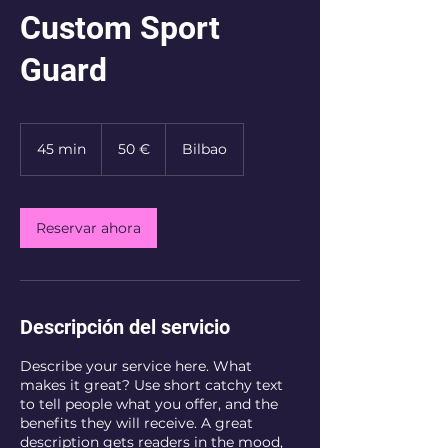
Custom Sport
Guard
50
euros
45 min
4
50 €
Bilbao
5
m
i
Reservar ahora
n
Descripción del servicio
Describe your service here. What
makes it great? Use short catchy text
to tell people what you offer, and the
benefits they will receive. A great
description gets readers in the mood,