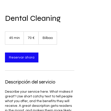
Dental Cleaning
70
euros
45 min
4
70 €
Bilbao
5
m
i
Reservar ahora
n
Descripción del servicio
Describe your service here. What makes it
great? Use short catchy text to tell people
what you offer, and the benefits they will
receive. A great description gets readers
in the mood, and makes them more likely