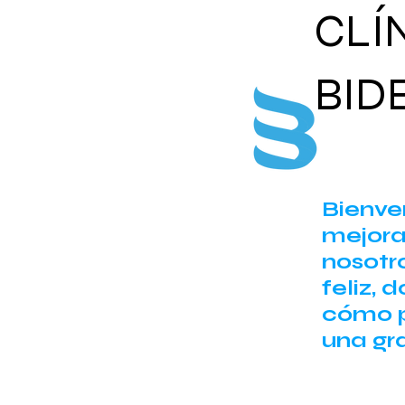
CLÍ
BID
Bienve
mejora
nosotr
feliz,
cómo 
una gr