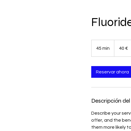
Fluorid
40
euros
45 min
4
40 €
5
m
Reservar ahora
i
n
Descripción del 
Describe your serv
offer, and the ben
them more likely 